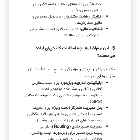
تصمیم‌گیری داده‌محور به‌جای تصمیم‌گیری بر
اساس حدس و گمان.
افزایش رضایت مشتریان:
با تحویل به‌موقع و
دقیق سفارش‌ها.
شفافیت مالی:
مدیریت دقیق حساب مشتریان،
اعتبارات و وصول مطالبات.
5. این نرم‌افزارها چه امکانات کلیدی‌ای ارائه
می‌دهند؟
یک نرم‌افزار پخش مویرگی جامع معمولاً شامل
ماژول‌های زیر است:
اپلیکیشن اندروید ویزیتور:
برای ثبت سفارش
آفلاین و آنلاین، مشاهده موجودی لحظه‌ای،
دسترسی به سوابق مشتری و ثبت موقعیت مکانی
(GPS).
پنل مدیریت متمرکز (تحت وب):
برای تعریف
مسیر، تخصیص مشتری به ویزیتور، قیمت‌گذاری
و سیاست‌های فروش (تخفیف، پروموشن).
مدیریت مسیربندی (Routing):
طراحی
بهینه‌ترین مسیر برای ویزیتورها جهت پوشش
حداکثری مشتریان در کمترین زمان.