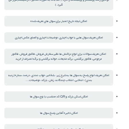
گیرد.)
امکان ایجاد تاریخ اعتبار برای سوال های تعریف شده
امکان تعریف سوال هایی با جواب اجباری، توضیحات اجباری و الصاق عکس اجباری
امکان تعریف سوالات برای انواع تراکنش ها نظیر سفارش فروش، فاکتور فروش، فاکتور
مرجوعی، فاکتور برگشتی، برگه ضایعات، حواله برگشتی و برگه انصراف از خرید
امکان تعریف انواع پاسخ به سوال ها به شرح زیر: بله/خیر، جواب عددی، درصد، ستاره(رتبه
بندی)، انتخابی، انتخاب چندگانه، زمان، بارکد، توضیحات...
امکان اسکن بارکد و QR کد متناسب با نوع سوال ها
امکان ذخیره آفلاین پاسخ سوال ها